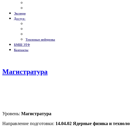
Публикации
Диссертации
Экспериментальный комплекс НЕВОД
Доступ к данным
Мюонный годоскоп УРАГАН
Станция Алиса-СК™
Метеоданные Vaisala™
Тепловые нейтроны
БМШ ЭТФ
Контакты
Магистратура
Уровень:
Магистратура
Направление подготовки:
14.04.02 Ядерные физика и техноло