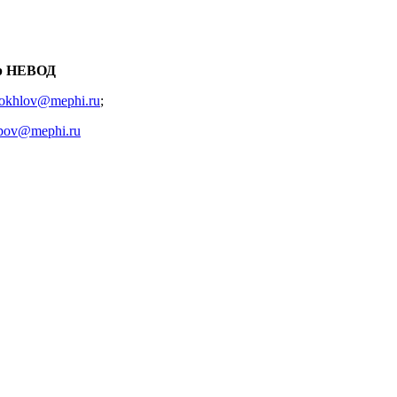
тр НЕВОД
okhlov@mephi.ru
;
apov@mephi.ru