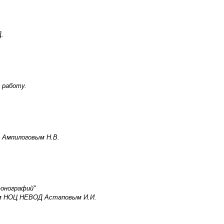
.
 работу.
 Ампилоговым Н.В.
юонографий"
м НОЦ НЕВОД Астаповым И.И.