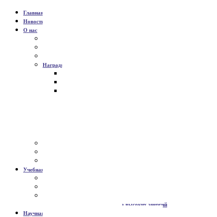
Главная
Новости
О нас
История
Команда
Партнёры
Награды
Премия им. П.А. Черенкова
Премии Президента
Медали РАН для молодых ученых
Медали РАН для студентов ВУЗов
Медали и дипломы Минобрнауки
Дипломы и грамоты конференций
Дипломы и грамоты НИЯУ МИФИ
Дипломы и грамоты школьникам
Патенты
Галерея
Виртуальная экскурсия
Учебная работа
Общая информация
Магистратура
Учебные материалы
Неускорительная физика высоких энергий
Научная работа