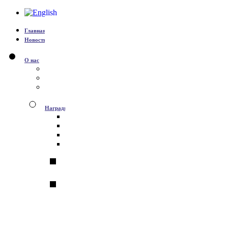
Главная
Новости
О нас
История
Команда
Партнёры
Награды
Премия им. П.А. Черенкова
Премии Президента
Медали РАН для молодых ученых
Медали РАН для студентов ВУЗов
Медали и дипломы Мино
Дипломы и грамоты кон
Дипломы и грамоты Н