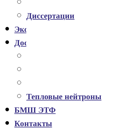
Публикации
Диссертации
Экспериментальный комплекс
Доступ к данным
Мюонный годоскоп УРАГА
Станция Алиса-СК™
Метеоданные Vaisala™
Тепловые нейтроны
БМШ ЭТФ
Контакты