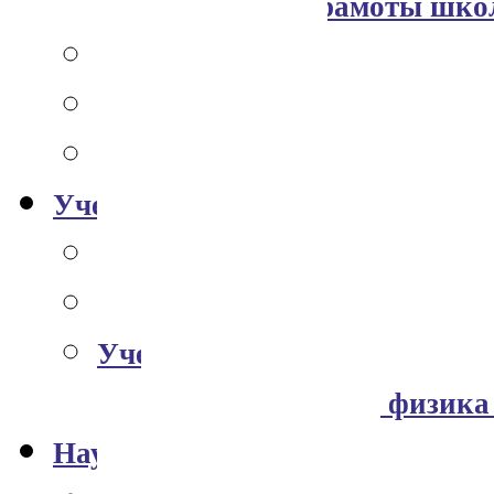
Дипломы и грамоты шко
Патенты
Галерея
Виртуальная экскурсия
Учебная работа
Общая информация
Магистратура
Учебные материалы
Неускорительная физика
Научная работа