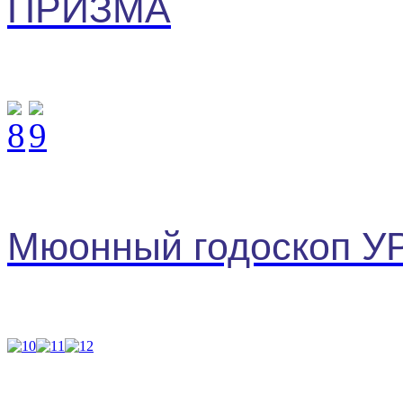
ПРИЗМА
Мюонный годоскоп У