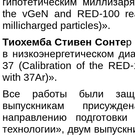
гипотетическим миллизаряж
the vGeN and RED-100 reac
millicharged particles)».
Тиохемба Стивен Сонте
р
в низкоэнергетическом ди
37 (Calibration of the RED
with 37Ar)».
Все работы были защ
выпускникам присужд
направлению подготовки
технологии», двум выпускн