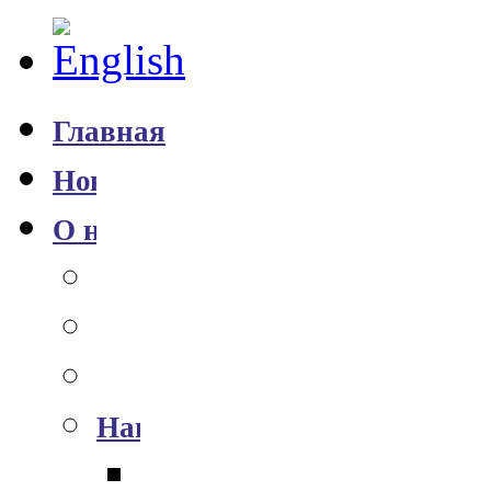
Главная
Новости
О нас
История
Команда
Партнёры
Награды
Премия им. П.А. Черенко