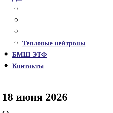
Мюонный годоскоп УРАГА
Станция Алиса-СК™
Метеоданные Vaisala™
Тепловые нейтроны
БМШ ЭТФ
Контакты
18 июня 2026