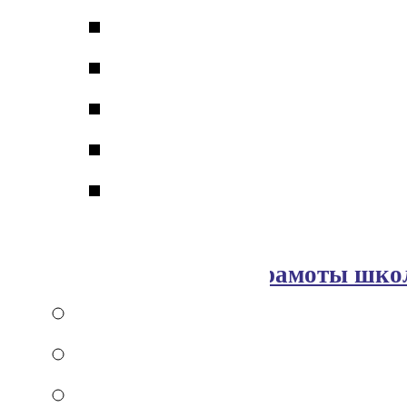
Премии Президента
Медали РАН для молоды
Медали РАН для студент
Медали и дипломы Мино
Дипломы и грамоты кон
Дипломы и грамоты Н
Дипломы и грамоты шко
Патенты
Галерея
Виртуальная экскурсия